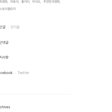
화영화,
마동석,
줄거리,
마석도,
추천한국영화,
스토리챌린지,
근글
인기글
근댓글
지사항
acebook
Twitter
chives