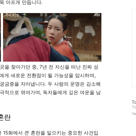
인
욱 아프게 만듭니다.
Ca
을 찾아가던 중, 7년 전 자신을 떠난 진짜 성
에게 새로운 전환점이 될 가능성을 암시하며,
궁금증을 자아냅니다. 두 사람의 운명은 김소혜
극적으로 엮여가며, 독자들에게 깊은 여운을 남
방
To
문
To
자
Ye
혼란
수
 15화에서 큰 혼란을 일으키는 중요한 사건입