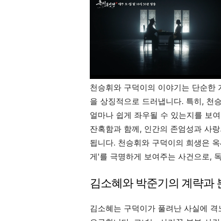
천승휘와 구덕이의 이야기는 단순한 개
을 상징적으로 드러냅니다. 특히, 천
얼마나 쉽게 좌우될 수 있는지를 보여
잔혹함과 함께, 인간의 존엄성과 사랑
됩니다. 천승휘와 구덕이의 희생은 옥
게'를 극명하게 보여주는 사건으로, 
김소혜와 박준기의 계략과 
김소혜는 구덕이가 풀려난 사실에 격