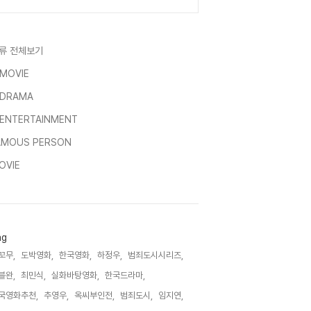
류 전체보기
-MOVIE
-DRAMA
-ENTERTAINMENT
AMOUS PERSON
OVIE
ag
꼬무,
도박영화,
한국영화,
하정우,
범죄도시시리즈,
블완,
최민식,
실화바탕영화,
한국드라마,
국영화추천,
추영우,
옥씨부인전,
범죄도시,
임지연,