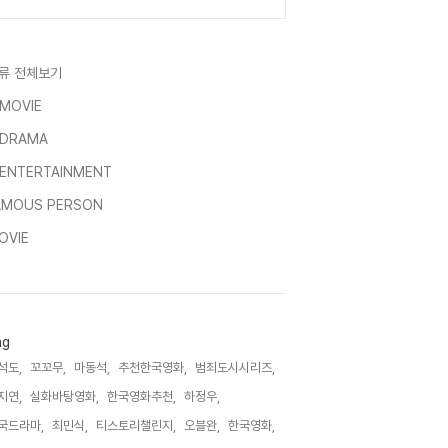
류 전체보기
-MOVIE
-DRAMA
-ENTERTAINMENT
AMOUS PERSON
OVIE
ag
석도,
꼬꼬무,
마동석,
추천한국영화,
범죄도시시리즈,
지연,
실화바탕영화,
한국영화추천,
하정우,
국드라마,
최민식,
티스토리챌린지,
오블완,
한국영화,