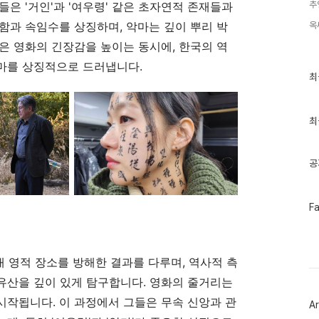
추
은 '거인'과 '여우령' 같은 초자연적 존재들과
함과 속임수를 상징하며, 악마는 깊이 뿌리 박
옥
은 영화의 긴장감을 높이는 동시에, 한국의 역
마를 상징적으로 드러냅니다.
최
최
근
글
과
인
최
기
글
공
페
F
이
스
북
트
대 영적 장소를 방해한 결과를 다루며, 역사적 측
위
터
유산을 깊이 있게 탐구합니다. 영화의 줄거리는
플
러
작됩니다. 이 과정에서 그들은 무속 신앙과 관
Ar
그