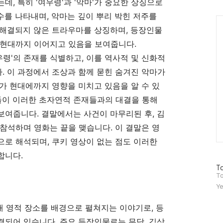
인
, 특히 '여우령'과 '악마'가 중요한 상징으로
를 나타내며, 악마는 깊이 뿌리 박힌 저주를
Ca
 해결되지 않은 트라우마를 상징하며, 등장인물
 현대까지 이어지고 있음을 보여줍니다.
우령'의 존재를 식별하고, 이를 역사적 및 신화적
 이 과정에서 조상과 함께 묻힌 숨겨진 악마가
가 현대에까지 영향을 미치고 있음을 알 수 있
이 이러한 초자연적 존재들과의 대결을 통해
여줍니다. 결말에서는 사건이 마무리된 후, 김
참석하며 영화는 끝을 맺습니다. 이 결말은 영
로 해석되며, 쿠키 영상이 없는 점도 이러한
합니다.
방
To
문
To
자
Ye
수
대 영적 장소를 배경으로 펼쳐지는 이야기로, 등
되어 있습니다. 주요 등장인물로는 무당, 김상