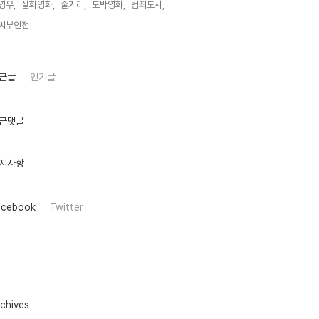
영우,
실화영화,
줄거리,
도박영화,
범죄도시,
씨부인전,
근글
인기글
근댓글
지사항
acebook
Twitter
chives