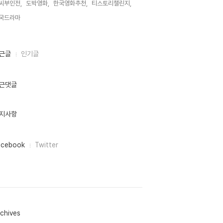
씨부인전,
도박영화,
한국영화추천,
티스토리챌린지,
국드라마,
근글
인기글
근댓글
지사항
acebook
Twitter
chives