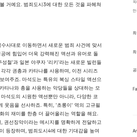
옥
볼 거예요. 범죄도시3에 대한 모든 것을 파헤쳐
한
최
최
근
글
역수사대로 이동하면서 새로운 범죄 사건에 맞서
과
인
최
성공에 힘입어 더욱 강력해진 액션과 유머로 돌
기
글
주성철'과 일본 야쿠자 '리키'라는 새로운 빌런들
공
 각각 권총과 카타나를 사용하며, 이전 시리즈
보여주죠. 마석도는 특유의 복싱 스타일 액션으
 카타나와 총을 사용하는 악당들을 상대하는 모
페
F
이
 마석도의 시원한 액션뿐만 아니라, 다양한 코
스
북
웃음을 선사하죠. 특히, '초롱이' 역의 고규필
트
위
화의 재미를 한층 더 끌어올리는 역할을 해요.
터
어, 권선징악이라는 메시지를 명확하게 전달하고
플
러
이 등장하며, 범죄도시4에 대한 기대감을 높여
Ar
그