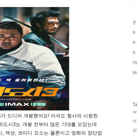
분
K
K
K
F
M
T
추
3가 드디어 개봉했어요! 마석도 형사의 시원한
하
죄도시3는 개봉 전부터 많은 기대를 모았는데
실
리, 액션, 코미디 요소는 물론이고 영화의 장단점