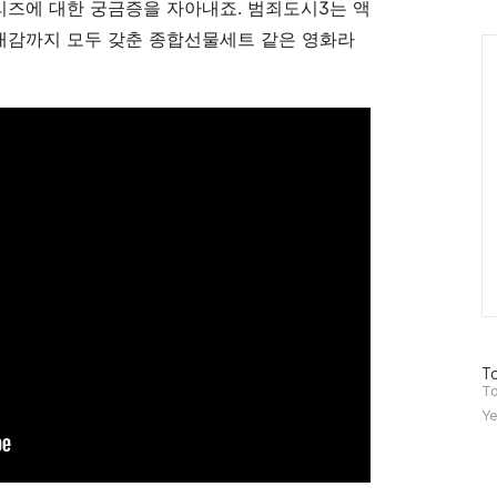
인
시리즈에 대한 궁금증을 자아내죠. 범죄도시3는 액
기대감까지 모두 갖춘 종합선물세트 같은 영화라
Ca
방
To
문
To
자
Ye
수