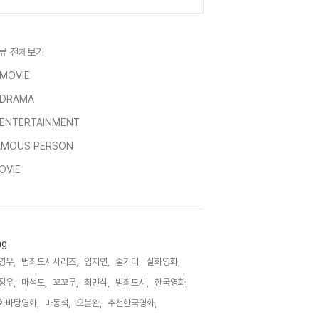
류 전체보기
-MOVIE
-DRAMA
-ENTERTAINMENT
AMOUS PERSON
OVIE
ag
영우,
범죄도시시리즈,
임지연,
줄거리,
실화영화,
정우,
마석도,
꼬꼬무,
최민식,
범죄도시,
한국영화,
화바탕영화,
마동석,
오블완,
추천한국영화,