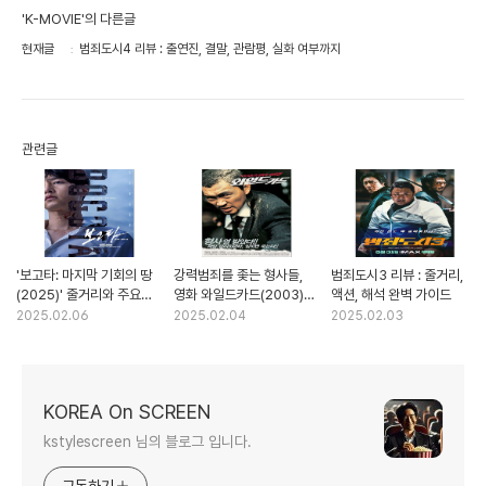
'K-MOVIE'의 다른글
현재글
범죄도시4 리뷰 : 출연진, 결말, 관람평, 실화 여부까지
관련글
'보고타: 마지막 기회의 땅
강력범죄를 좇는 형사들,
범죄도시3 리뷰 : 줄거리,
(2025)' 줄거리와 주요
영화 와일드카드(2003)의
액션, 해석 완벽 가이드
특징
세계
2025.02.06
2025.02.04
2025.02.03
KOREA On SCREEN
kstylescreen 님의 블로그 입니다.
구독하기