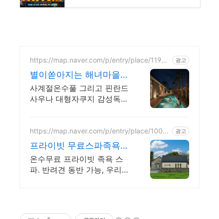
https://map.naver.com/p/entry/place/11914
광고
52706
별이쏟아지는 해녀마을
풀빌라 르세라핌도 다녀
사계절온수풀 그리고 핀란드
간 감성풀빌라
사우나 대형자쿠지 감성독채.
커플부터 대가족까지 힐링숙
소 여행피로 녹이는 온수풀
과 스파, 불멍.제주해녀마을
https://map.naver.com/p/entry/place/1002
광고
877828
돌담길 속에서느끼는 온전한
프라이빗 무료스파족욕감
휴식
성숙소 제주 돌담감성, 반
온수무료 프라이빗 족욕 스
려견 환영
파. 반려견 동반 가능, 우리
가족만을 위한 힐링공간. 제
주 이주 10년차 부부가 직접
짓고 꾸민 정성 가득 감성 스
테이, 야외 바베큐