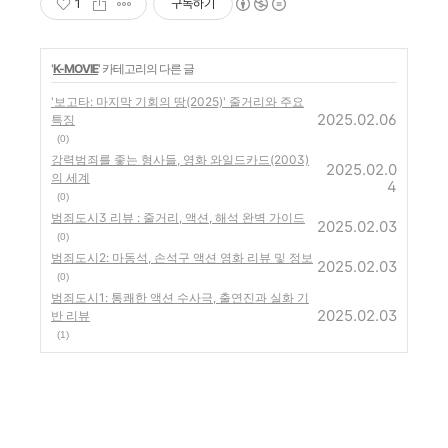
1
구독하기
'
K-MOVIE
' 카테고리의 다른 글
'보고타: 마지막 기회의 땅(2025)' 줄거리와 주요
2025.02.06
특징
(0)
강력범죄를 좇는 형사들, 영화 와일드카드(2003)
2025.02.0
의 세계
4
(0)
범죄도시3 리뷰 : 줄거리, 액션, 해석 완벽 가이드
2025.02.03
(0)
범죄도시2: 마동석, 손석구 액션 영화 리뷰 및 정보
2025.02.03
(0)
범죄도시1: 통쾌한 액션 수사극, 출연진과 실화 기
2025.02.03
반 리뷰
(1)